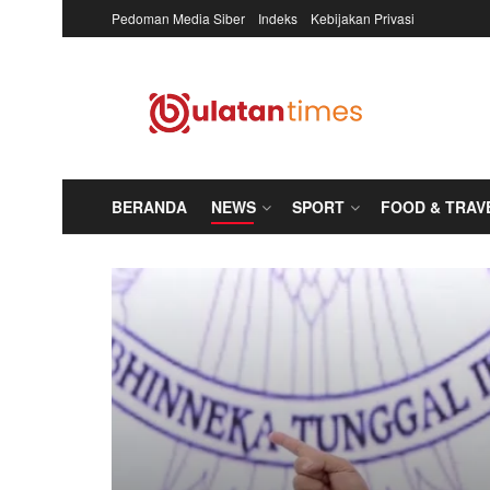
Pedoman Media Siber
Indeks
Kebijakan Privasi
BERANDA
NEWS
SPORT
FOOD & TRAV