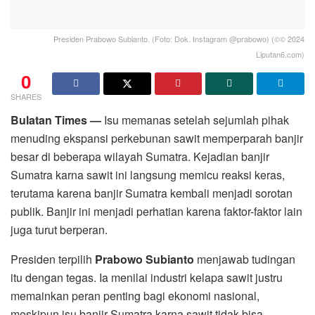
Presiden Prabowo Subianto. (Foto: Dok. Instagram @prabowo) (©© 2024
Liputan6.com)
0
SHARES
Bulatan Times —
Isu memanas setelah sejumlah pihak
menuding ekspansi perkebunan sawit memperparah banjir
besar di beberapa wilayah Sumatra. Kejadian banjir
Sumatra karna sawit ini langsung memicu reaksi keras,
terutama karena banjir Sumatra kembali menjadi sorotan
publik. Banjir ini menjadi perhatian karena faktor-faktor lain
juga turut berperan.
Presiden terpilih
Prabowo Subianto
menjawab tudingan
itu dengan tegas. Ia menilai industri kelapa sawit justru
memainkan peran penting bagi ekonomi nasional,
meskipun isu banjir Sumatra karna sawit tidak bisa