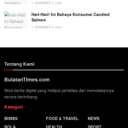
DESEMBER 7, 2025
Hati-Hati! Ini Bahaya Konsumsi Candied
Salmon
DESEMBER 4, 2025
Tentang Kami
BulatanTImes.com
Situs berita digital yang meliput peristiwa dan menuliskannya
secara berimbang.
Kategori
BISNIS
FOOD & TRAVEL
NEWS
BOLA
HEALTH
SPORT